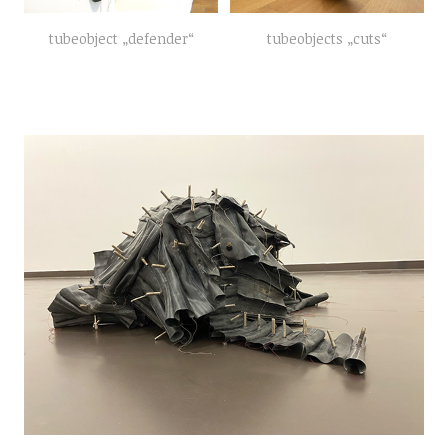
tubeobject „defender“
tubeobjects „cuts“