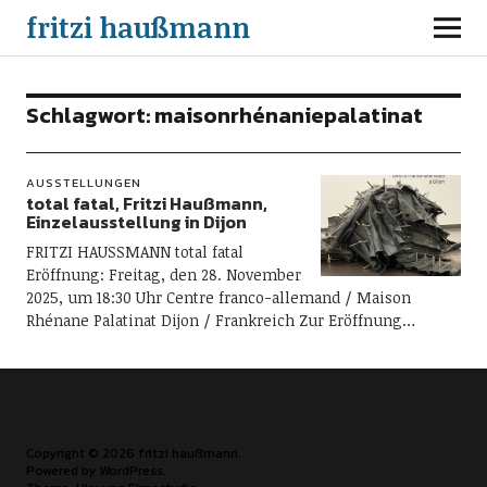
fritzi haußmann
Schlagwort:
maisonrhénaniepalatinat
AUSSTELLUNGEN
total fatal, Fritzi Haußmann,
Einzelausstellung in Dijon
FRITZI HAUSSMANN total fatal
Eröffnung: Freitag, den 28. November
2025, um 18:30 Uhr Centre franco-allemand / Maison
Rhénane Palatinat Dijon / Frankreich Zur Eröffnung…
Copyright © 2026 fritzi haußmann
Powered by
WordPress