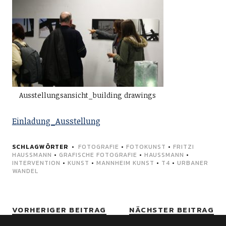
Ausstellungsansicht_building drawings
Einladung_Ausstellung
SCHLAGWÖRTER
FOTOGRAFIE
•
FOTOKUNST
•
FRITZI
HAUSSMANN
•
GRAFISCHE FOTOGRAFIE
•
HAUSSMANN
•
INTERVENTION
•
KUNST
•
MANNHEIM KUNST
•
T4
•
URBANER
WANDEL
VORHERIGER BEITRAG
NÄCHSTER BEITRAG