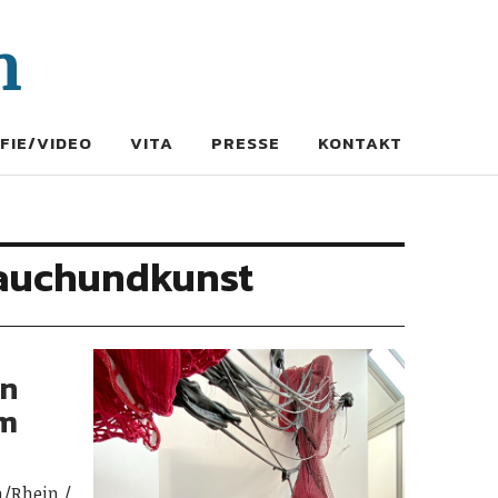
n
FIE/VIDEO
VITA
PRESSE
KONTAKT
lauchundkunst
on
im
/Rhein /