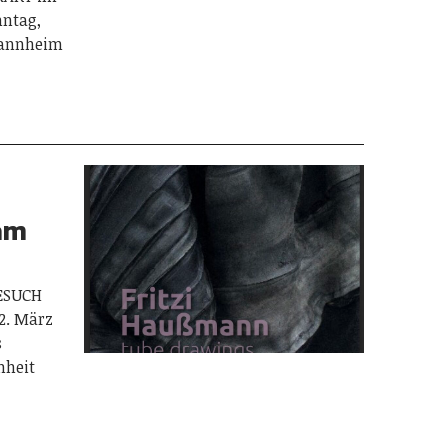
ntag,
Mannheim
am
ESUCH
2. März
s
nheit