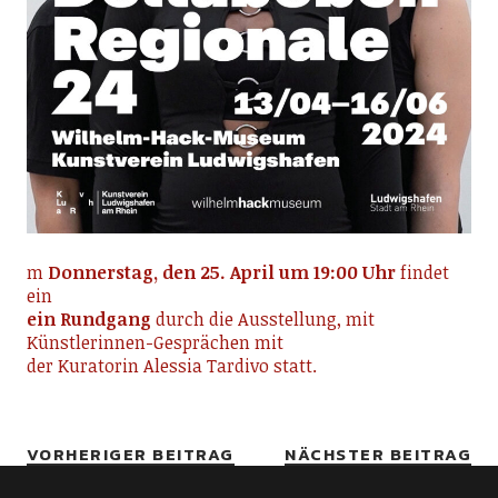
m
Donnerstag, den 25. April um 19:00 Uhr
findet
ein
ein Rundgang
durch die Ausstellung, mit
Künstlerinnen-Gesprächen mit
der Kuratorin Alessia Tardivo statt.
VORHERIGER BEITRAG
NÄCHSTER BEITRAG