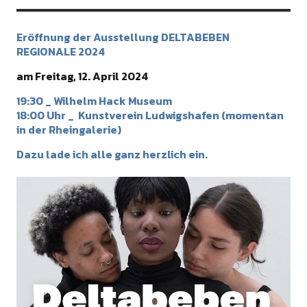
Eröffnung der Ausstellung DELTABEBEN
REGIONALE 2024
am Freitag, 12. April 2024
19:30 _ Wilhelm Hack Museum
18:00 Uhr _ Kunstverein Ludwigshafen (momentan
in der Rheingalerie)
Dazu lade ich alle ganz herzlich ein.